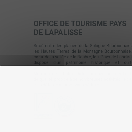
OFFICE DE TOURISME PAYS
DE LAPALISSE
Situé entre les plaines de la Sologne Bourbonnais
les Hautes Terres de la Montagne Bourbonnaise
cœur de la vallée de la Besbre, le « Pays de Lapalis
dispose d’un patrimoine historique et cultu
particulièrement riche, à l'image du château du cél
Monsieur de La Palice. Doté d'un environnement nat
de qualité, propice à de nombreuses activités, le c
et la détente sauront vous séduire.