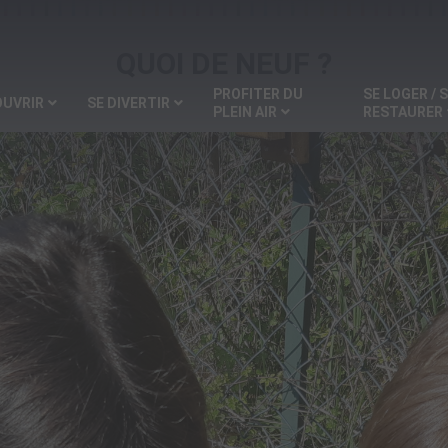
QUOI DE NEUF ?
PROFITER DU
SE LOGER / 
OUVRIR
SE DIVERTIR
PLEIN AIR
RESTAURER