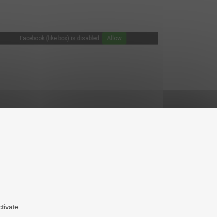
Facebook (like box) is disabled.
Allow
ctivate