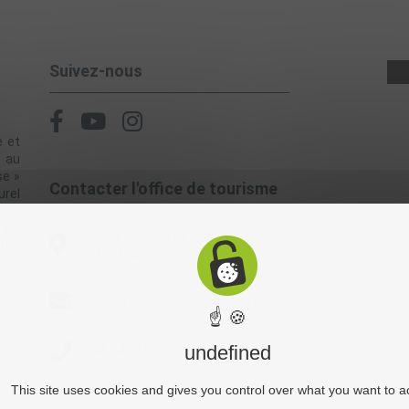
Suivez-nous
e et
, au
se »
Contacter l'office de tourisme
rel
èbre
urel
9 Place Charles Bécaud
alme
03120 Lapalisse
contact@lapalissetourisme.com
☝ 🍪
undefined
Tél. 04 70 99 08 39
This site uses cookies and gives you control over what you want to a