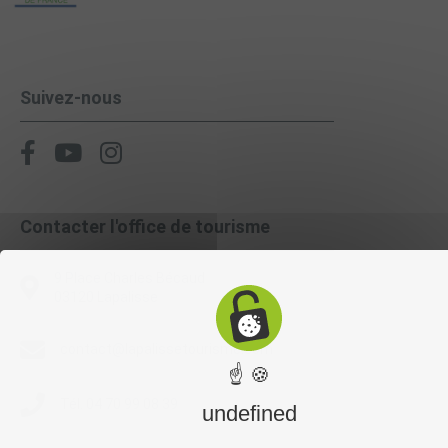
Suivez-nous
Contacter l'office de tourisme
9 Place Charles Bécaud
03120 Lapalisse
contact@lapalissetourisme.com
☝ 🍪
Tél. 04 70 99 08 39
undefined