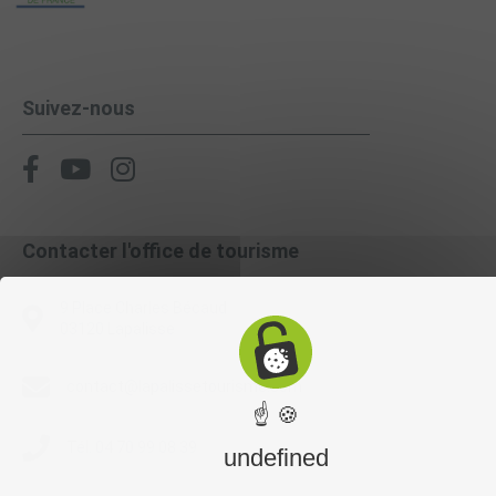
Suivez-nous
Contacter l'office de tourisme
9 Place Charles Bécaud
03120 Lapalisse
contact@lapalissetourisme.com
☝ 🍪
Tél. 04 70 99 08 39
undefined