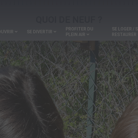
QUOI DE NEUF ?
PROFITER DU
SE LOGER / 
OUVRIR
SE DIVERTIR
PLEIN AIR
RESTAURER