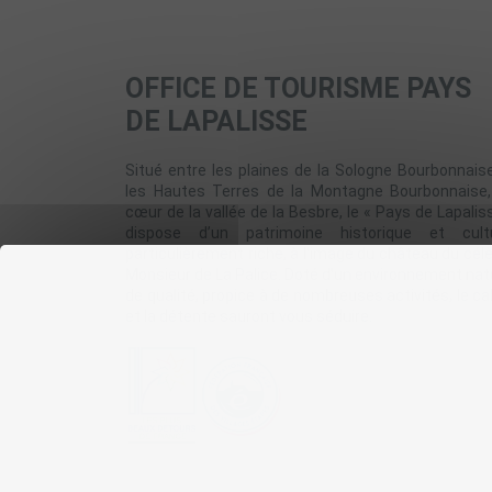
OFFICE DE TOURISME PAYS
DE LAPALISSE
Situé entre les plaines de la Sologne Bourbonnais
les Hautes Terres de la Montagne Bourbonnaise
cœur de la vallée de la Besbre, le « Pays de Lapalis
dispose d’un patrimoine historique et cultu
particulièrement riche, à l'image du château du cél
Monsieur de La Palice. Doté d'un environnement nat
de qualité, propice à de nombreuses activités, le c
et la détente sauront vous séduire.