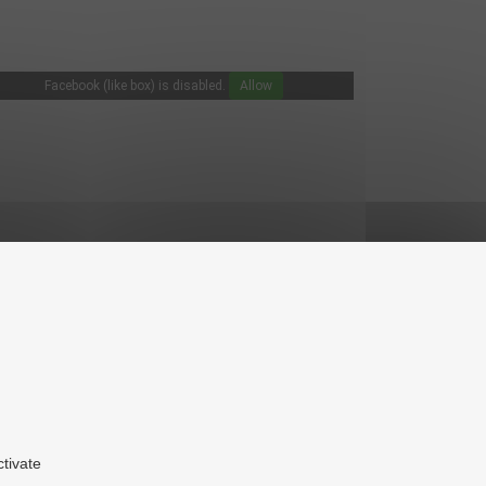
Facebook (like box) is disabled.
Allow
ctivate