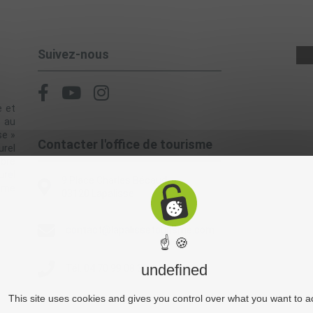
Suivez-nous
e et
, au
se »
Contacter l'office de tourisme
rel
èbre
urel
9 Place Charles Bécaud
alme
03120 Lapalisse
contact@lapalissetourisme.com
☝ 🍪
undefined
Tél. 04 70 99 08 39
This site uses cookies and gives you control over what you want to a