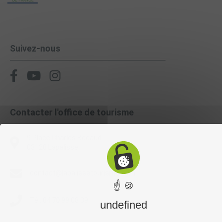
Suivez-nous
Contacter l'office de tourisme
9 Place Charles Bécaud
03120 Lapalisse
contact@lapalissetourisme.com
☝ 🍪
Tél. 04 70 99 08 39
undefined