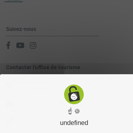
Suivez-nous
Contacter l'office de tourisme
9 Place Charles Bécaud
03120 Lapalisse
contact@lapalissetourisme.com
☝ 🍪
Tél. 04 70 99 08 39
undefined