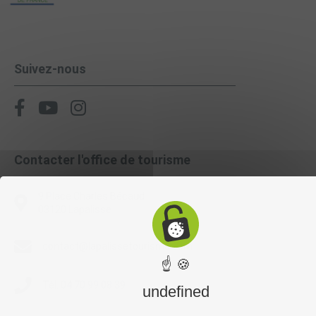
Suivez-nous
Contacter l'office de tourisme
9 Place Charles Bécaud
03120 Lapalisse
contact@lapalissetourisme.com
☝ 🍪
Tél. 04 70 99 08 39
undefined