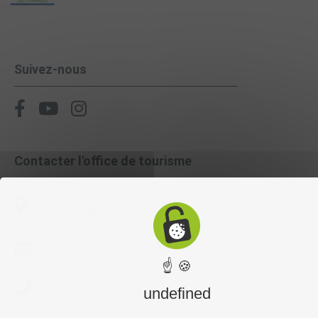
Suivez-nous
Contacter l'office de tourisme
9 Place Charles Bécaud
03120 Lapalisse
contact@lapalissetourisme.com
☝ 🍪
Tél. 04 70 99 08 39
undefined