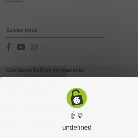
Suivez-nous
Contacter l'office de tourisme
9 Place Charles Bécaud
03120 Lapalisse
contact@lapalissetourisme.com
☝ 🍪
Tél. 04 70 99 08 39
undefined