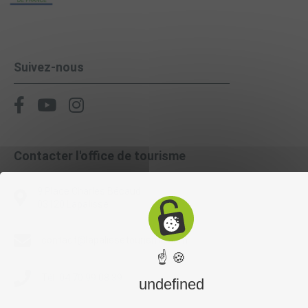
Suivez-nous
Contacter l'office de tourisme
9 Place Charles Bécaud
03120 Lapalisse
contact@lapalissetourisme.com
☝ 🍪
Tél. 04 70 99 08 39
undefined