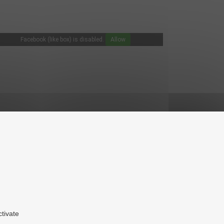
Facebook (like box) is disabled.
Allow
ctivate