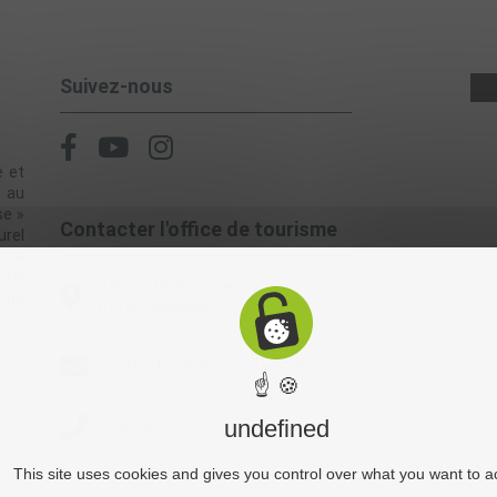
Suivez-nous
e et
, au
se »
Contacter l'office de tourisme
rel
èbre
urel
9 Place Charles Bécaud
alme
03120 Lapalisse
contact@lapalissetourisme.com
☝ 🍪
undefined
Tél. 04 70 99 08 39
This site uses cookies and gives you control over what you want to a