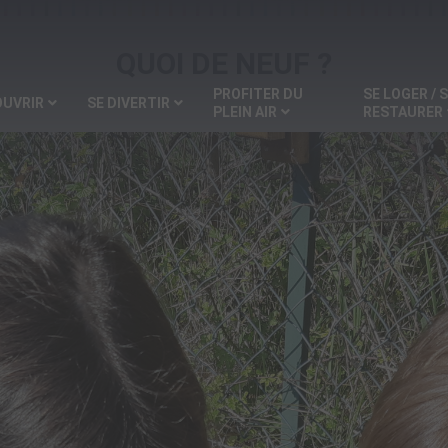
QUOI DE NEUF ?
PROFITER DU
SE LOGER / 
OUVRIR
SE DIVERTIR
PLEIN AIR
RESTAURER