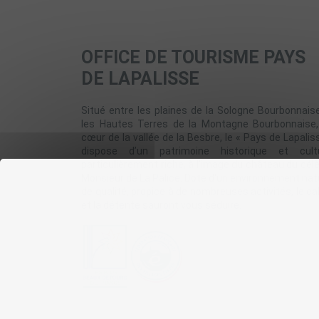
OFFICE DE TOURISME PAYS
DE LAPALISSE
Situé entre les plaines de la Sologne Bourbonnais
les Hautes Terres de la Montagne Bourbonnaise
cœur de la vallée de la Besbre, le « Pays de Lapalis
dispose d’un patrimoine historique et cultu
particulièrement riche, à l'image du château du cél
Monsieur de La Palice. Doté d'un environnement nat
de qualité, propice à de nombreuses activités, le c
et la détente sauront vous séduire.