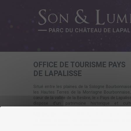
OFFICE DE TOURISME PAYS
DE LAPALISSE
Situé entre les plaines de la Sologne Bourbonnais
les Hautes Terres de la Montagne Bourbonnaise
cœur de la vallée de la Besbre, le « Pays de Lapalis
dispose d’un patrimoine historique et cultu
particulièrement riche, à l'image du château du cél
Monsieur de La Palice. Doté d'un environnement nat
de qualité, propice à de nombreuses activités, le c
et la détente sauront vous séduire.