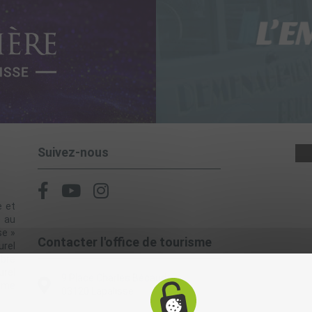
Suivez-nous
e et
, au
se »
Contacter l'office de tourisme
rel
èbre
urel
9 Place Charles Bécaud
alme
03120 Lapalisse