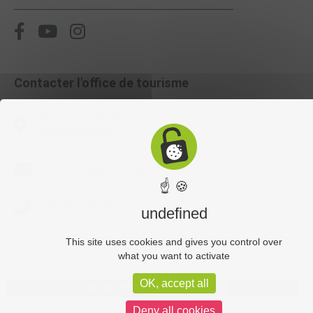
Contacter l'office de tourisme
9 Place Charles Bécaud
03120 Lapalisse
contact@lapalissetourisme.com
☝ 🍪
Tél. 04 70 99 08 39
undefined
This site uses cookies and gives you control over
what you want to activate
OK, accept all
Facebook (like box) is disabled.
Allow
Deny all cookies