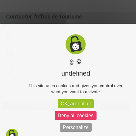
Contacter l'office de tourisme
9 Place Charles Bécaud
03120 Lapalisse
contact@lapalissetourisme.com
☝ 🍪
Tél. 04 70 99 08 39
undefined
This site uses cookies and gives you control over
what you want to activate
OK, accept all
Facebook (like box) is disabled.
Allow
Deny all cookies
Personalize
Liens utiles
Administration
Mentions légales