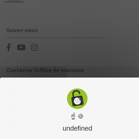
Suivez-nous
Contacter l'office de tourisme
9 Place Charles Bécaud
03120 Lapalisse
contact@lapalissetourisme.com
☝ 🍪
Tél. 04 70 99 08 39
undefined