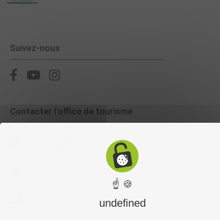
Suivez-nous
Contacter l'office de tourisme
9 Place Charles Bécaud
03120 Lapalisse
contact@lapalissetourisme.com
☝ 🍪
Tél. 04 70 99 08 39
undefined