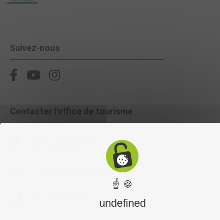
Suivez-nous
Contacter l'office de tourisme
9 Place Charles Bécaud
03120 Lapalisse
contact@lapalissetourisme.com
☝ 🍪
Tél. 04 70 99 08 39
undefined