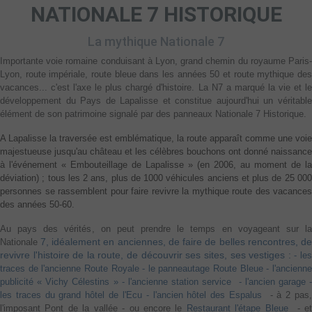
NATIONALE 7 HISTORIQUE
La mythique Nationale 7
Importante voie romaine conduisant à Lyon, grand chemin du royaume Paris-
Lyon, route impériale, route bleue dans les années 50 et route mythique des
vacances... c'est l'axe le plus chargé d'histoire. La N7 a marqué la vie et le
développement du Pays de Lapalisse et constitue aujourd'hui un véritable
élément de son patrimoine signalé par des panneaux Nationale 7 Historique.
A Lapalisse la traversée est emblématique, la route apparaît comme une voie
majestueuse jusqu'au château et l
es célèbres bouchons ont donné naissance
à l'événement « Embouteillage de Lapalisse » (en 2006, au moment de la
déviation) ; tous les 2 ans, plus de 1000 véhicules anciens et plus de 25 000
personnes se rassemblent pour faire revivre la mythique route des vacances
des années 50-60.
Au pays des vérités, on peut prendre le temps en voyageant sur la
7, idéalement en anciennes, de faire de belles rencontres, de
Nationale
.
revivre l'histoire de la route, de découvrir ses sites, ses vestiges :
- le
traces de l'ancienne Route Royale
- le panneautage Route Bleue - l'ancienn
publicité « Vichy Célestins » - l'ancienne station service
- l'ancien garage 
les traces du grand hôtel de l'Ecu - l'ancien hôtel des Espalus
- à 2 pas,
l'imposant
Pont de la vallée
- ou encore le
Restaurant l'étape Bleue
- e