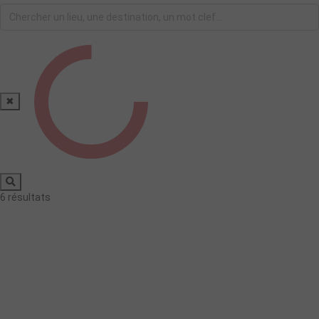
✖
6
résultats